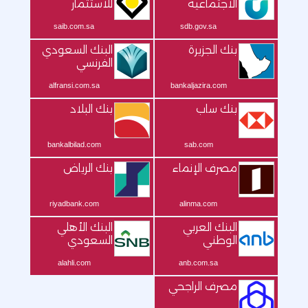
الاجتماعية
للاستثمار
saib.com.sa
sdb.gov.sa
بنك الجزيرة
البنك السعودي
الفرنسي
alfransi.com.sa
bankaljazira.com
بنك ساب
بنك البلاد
bankalbilad.com
sab.com
مصرف الإنماء
بنك الرياض
riyadbank.com
alinma.com
البنك العربي
البنك الأهلي
الوطني
السعودي
alahli.com
anb.com.sa
مصرف الراجحي