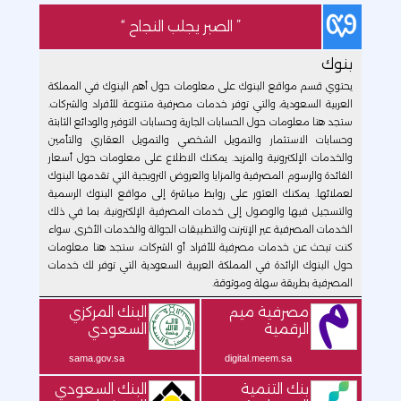
” الصبر يجلب النجاح “
بنوك
يحتوي قسم مواقع البنوك على معلومات حول أهم البنوك في المملكة
العربية السعودية، والتي توفر خدمات مصرفية متنوعة للأفراد والشركات.
ستجد هنا معلومات حول الحسابات الجارية وحسابات التوفير والودائع الثابتة
وحسابات الاستثمار والتمويل الشخصي والتمويل العقاري والتأمين
والخدمات الإلكترونية والمزيد. يمكنك الاطلاع على معلومات حول أسعار
الفائدة والرسوم المصرفية والمزايا والعروض الترويجية التي تقدمها البنوك
لعملائها. يمكنك العثور على روابط مباشرة إلى مواقع البنوك الرسمية
والتسجيل فيها والوصول إلى خدمات المصرفية الإلكترونية، بما في ذلك
الخدمات المصرفية عبر الإنترنت والتطبيقات الجوالة والخدمات الأخرى. سواء
كنت تبحث عن خدمات مصرفية للأفراد أو الشركات، ستجد هنا معلومات
حول البنوك الرائدة في المملكة العربية السعودية التي توفر لك خدمات
المصرفية بطريقة سهلة وموثوقة.
مصرفية ميم
البنك المركزي
الرقمية
السعودي
sama.gov.sa
digital.meem.sa
بنك التنمية
البنك السعودي